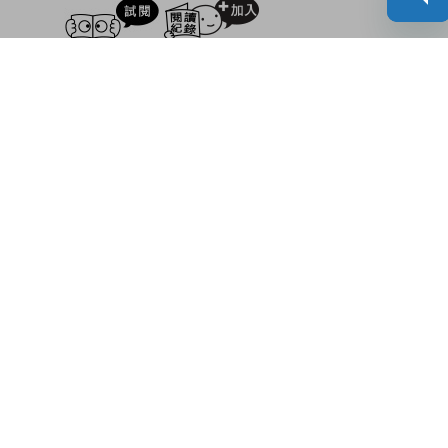
試閲
加入閱讀紀錄
內容簡介
作者簡介
如何學會關心別人？
故事主角小偉在香港因一次意外入院留醫，在住院
期間聽到一位青海女孩斗格患病得救的故事。因這
奇遇，為小偉的價值觀帶來了一點改變。
關鍵字詞：
愛心
|
慈善
|
助人
|
繪本
|
親子
相關書籍