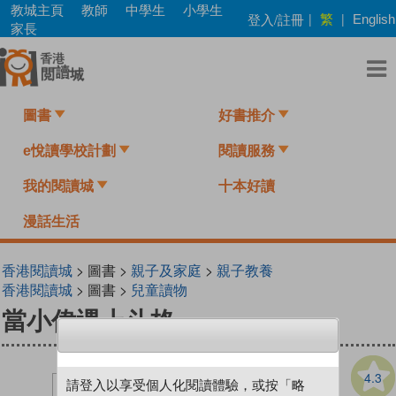
Skip
教城主頁
教師
中學生
小學生
繁
登入/註冊
|
|
English
to
家長
main
content
圖書
好書推介
e悅讀學校計劃
閱讀服務
我的閱讀城
十本好讀
漫話生活
香港閱讀城
> 圖書 >
親子及家庭
>
親子教養
香港閱讀城
> 圖書 >
兒童讀物
當小偉遇上斗格
4.3
請登入以享受個人化閱讀體驗，或按「略