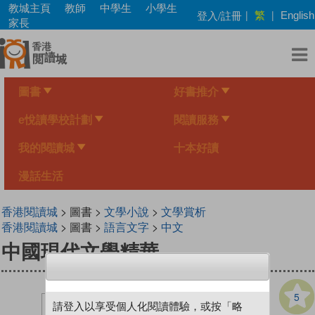
Skip
教城主頁
教師
中學生
小學生
繁
登入/註冊
|
|
English
to
家長
main
content
圖書
好書推介
e悅讀學校計劃
閱讀服務
我的閱讀城
十本好讀
漫話生活
香港閱讀城
> 圖書 >
文學小說
>
文學賞析
香港閱讀城
> 圖書 >
語言文字
>
中文
中國現代文學精華
5
請登入以享受個人化閱讀體驗，或按「略