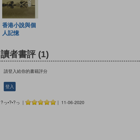
香港小說與個
人記憶
讀者書評
(1)
請登入給你的書籍評分
登入
?っ•?•?っ |
| 11-06-2020