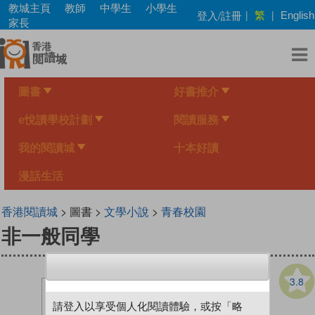
Skip
教城主頁
教師
中學生
小學生
繁
登入/註冊
|
|
English
to
家長
main
content
圖書
好書推介
e悅讀學校計劃
閱讀服務
我的閱讀城
十本好讀
漫話生活
香港閱讀城
> 圖書 >
文學小說
>
青春校園
非一般同學
3.8
請登入以享受個人化閱讀體驗，或按「略