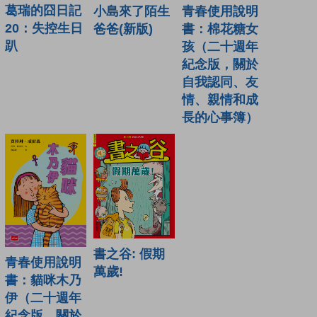
葛瑞的囧日記
青春使用說明
小島來了陌生
20：失控生日
書：棉花糖女
爸爸(新版)
趴
孩（二十週年
紀念版，關於
自我認同、友
情、親情和成
長的心事簿）
書之谷: 假期
青春使用說明
萬歲!
書：貓咪木乃
伊（二十週年
紀念版，關於