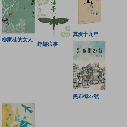
真愛十九年
柳家巷的女人
蜉蝣浪事
黑布街27號