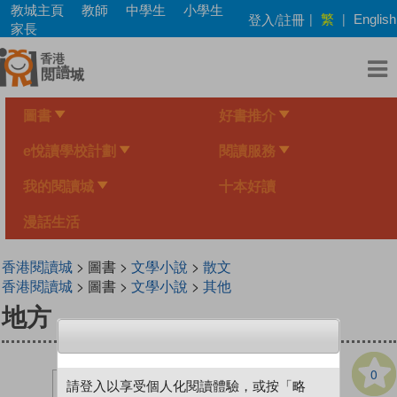
Skip
教城主頁
教師
中學生
小學生
繁
登入/註冊
|
|
English
to
家長
main
content
圖書
好書推介
e悅讀學校計劃
閱讀服務
我的閱讀城
十本好讀
漫話生活
香港閱讀城
> 圖書 >
文學小說
>
散文
香港閱讀城
> 圖書 >
文學小說
>
其他
地方
0
請登入以享受個人化閱讀體驗，或按「略