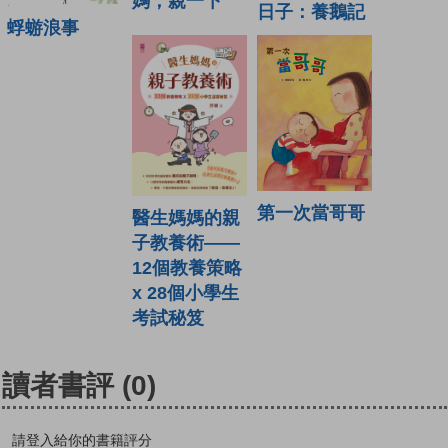
媽，親一下
日子：養鵝記
蜉蝣浪事
第一次當哥哥
醫生媽媽的親
子教養術——
12個教養策略
x 28個小學生
考試秘笈
讀者書評
(0)
請登入給你的書籍評分