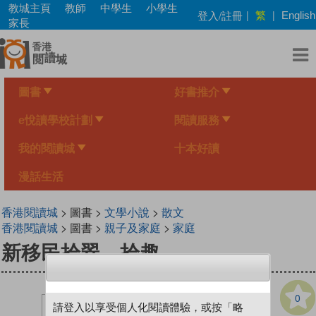
Skip
教城主頁
教師
中學生
小學生
繁
登入/註冊
|
|
English
to
家長
main
content
圖書
好書推介
e悅讀學校計劃
閱讀服務
我的閱讀城
十本好讀
漫話生活
香港閱讀城
> 圖書 >
文學小說
>
散文
香港閱讀城
> 圖書 >
親子及家庭
>
家庭
新移民拾翠．拾趣
0
請登入以享受個人化閱讀體驗，或按「略