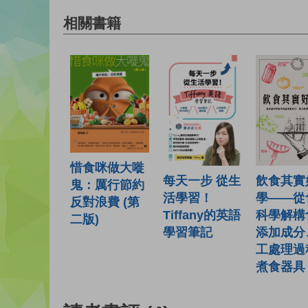
相關書籍
惜食咪做大嘥
每天一步 從生
飲食其實
鬼：厲行節約
活學習！
學——從
反對浪費 (第
Tiffany的英語
科學解構
二版)
學習筆記
添加成分
工處理過
煮食器具