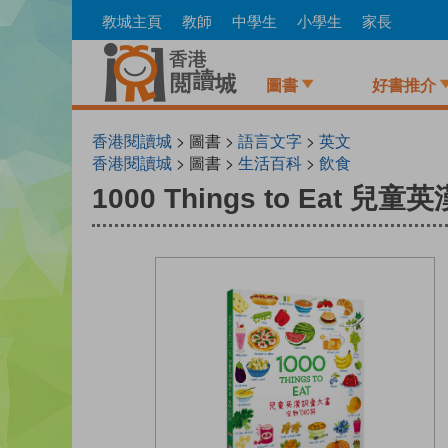
Skip
教城主頁
教師
中學生
小學生
家長
to
main
content
圖書
好書推介
香港閱讀城
> 圖書 >
語言文字
>
英文
香港閱讀城
> 圖書 >
生活百科
>
飲食
1000 Things to Eat