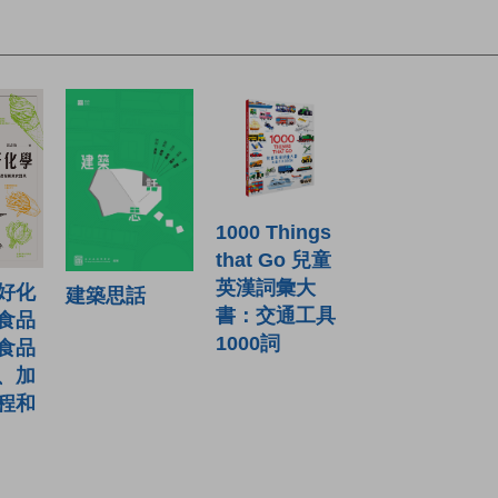
1000 Things
that Go 兒童
英漢詞彙大
好化
建築思話
書：交通工具
食品
1000詞
食品
、加
程和