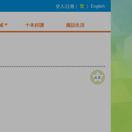
繁
登入/註冊
|
|
English
城
十本好讀
漫話生活
4.8