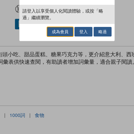
試閲
加入閱讀紀錄
請登入以享受個人化閱讀體驗，或按「略
過」繼續瀏覽。
借閱實體書
成為會員
登入
略過
、街頭小吃、甜品蛋糕、糖果巧克力等，更介紹意大利、西
備詞彙表供快速查閱，有助讀者增加詞彙量，適合親子閱讀
|
1000詞
|
食物