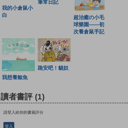
筆常日記
我的小倉鼠小
白
超治癒の小毛
球樂園——初
次養倉鼠手記
跪安吧！貓奴
我想養鯨魚
讀者書評
(1)
請登入給你的書籍評分
登入