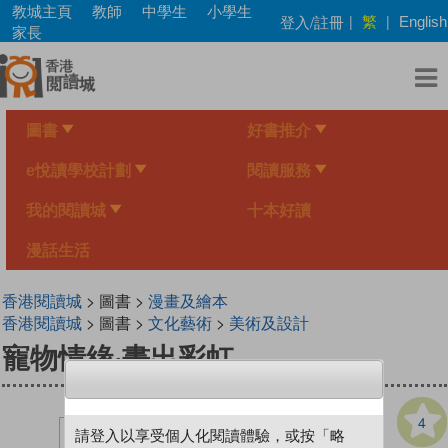
Skip
教城主頁
教師
中學生
小學生
繁
登入/註冊
|
|
English
to
家長
main
content
圖書
好書推介
e悅讀學校計劃
閱讀服務
我的閱讀城
十本好讀
漫話生活
香港閱讀城
> 圖書 >
漫畫及繪本
香港閱讀城
> 圖書 >
文化藝術
>
美術及設計
寵物情緣‧畫出彩虹
4
請登入以享受個人化閱讀體驗，或按「略