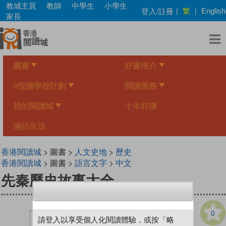
Skip
教城主頁
教師
中學生
小學生
繁
登入/註冊
|
|
English
to
家長
main
content
圖書
好書推介
e悅讀學校計劃
閱讀服務
我的閱讀城
十本好讀
漫話生活
香港閱讀城
> 圖書 >
人文史地
>
歷史
香港閱讀城
> 圖書 >
語言文字
>
中文
先秦歷史故事大全
0
請登入以享受個人化閱讀體驗，或按「略