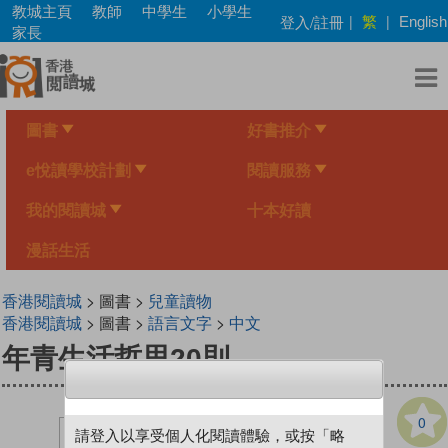
Skip
教城主頁
教師
中學生
小學生
繁
登入/註冊
|
|
English
to
家長
main
content
圖書
好書推介
e悅讀學校計劃
閱讀服務
我的閱讀城
十本好讀
漫話生活
香港閱讀城
> 圖書 >
兒童讀物
香港閱讀城
> 圖書 >
語言文字
>
中文
年青生活哲思20則
0
請登入以享受個人化閱讀體驗，或按「略