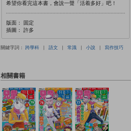
希望你看完這本書，會說一聲「活着多好」吧！
版面：
固定
插圖：
許多
關鍵字詞：
跨學科
|
語文
|
常識
|
小說
|
寫作技巧
相關書籍