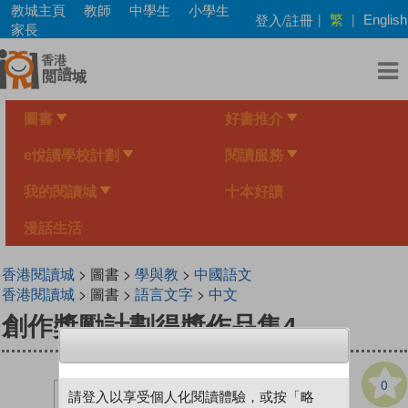
Skip
教城主頁
教師
中學生
小學生
繁
登入/註冊
|
|
English
to
家長
main
content
圖書
好書推介
e悅讀學校計劃
閱讀服務
我的閱讀城
十本好讀
漫話生活
香港閱讀城
> 圖書 >
學與教
>
中國語文
香港閱讀城
> 圖書 >
語言文字
>
中文
創作獎勵計劃得獎作品集4
0
請登入以享受個人化閱讀體驗，或按「略