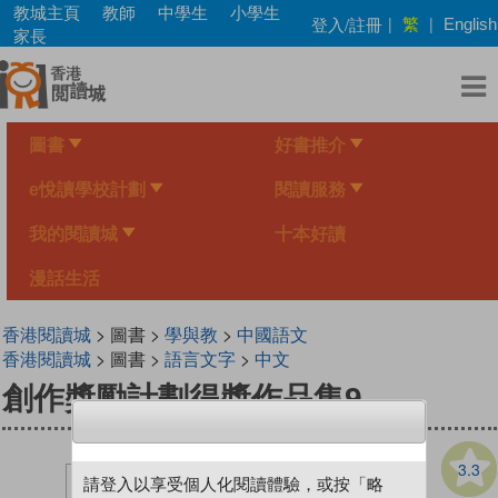
Skip
教城主頁
教師
中學生
小學生
繁
登入/註冊
|
|
English
to
家長
main
content
圖書
好書推介
e悅讀學校計劃
閱讀服務
我的閱讀城
十本好讀
漫話生活
香港閱讀城
> 圖書 >
學與教
>
中國語文
香港閱讀城
> 圖書 >
語言文字
>
中文
創作獎勵計劃得獎作品集9
3.3
請登入以享受個人化閱讀體驗，或按「略