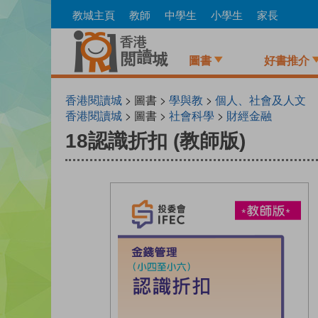
Skip
教城主頁
教師
中學生
小學生
家長
to
main
content
圖書
好書推介
香港閱讀城
> 圖書 >
學與教
>
個人、社會及人文
香港閱讀城
> 圖書 >
社會科學
>
財經金融
18認識折扣 (教師版)