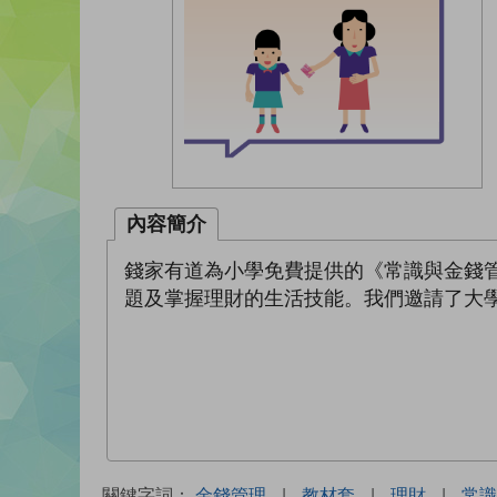
內容簡介
錢家有道為小學免費提供的《常識與金錢
題及掌握理財的生活技能。我們邀請了大
關鍵字詞：
金錢管理
|
教材套
|
理財
|
常識