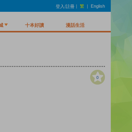
繁
登入/註冊
|
|
English
城
十本好讀
漫話生活
0