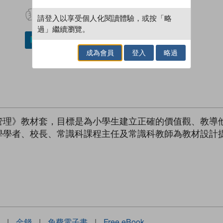
試閲
加入閱讀紀錄
請登入以享受個人化閱讀體驗，或按「略
過」繼續瀏覽。
加入／閱讀電子書
成為會員
登入
略過
管理》教材套，目標是為小學生建立正確的價值觀、教導
學學者、校長、常識科課程主任及常識科教師為教材設計
|
金錢
|
免費電子書
|
Free eBook