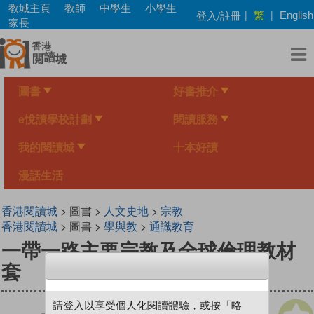
Skip
教城主頁
教師
中學生
小學生
繁
登入/註冊
|
|
English
to
家長
main
content
圖書
好書推介
e悅讀學校計劃
閱讀服務
我的閱讀城
十本好讀
漫話生活
香港閱讀城
> 圖書 >
人文史地
>
宗教
香港閱讀城
> 圖書 >
學與教
>
通識教育
一帶一路主要宗教及全球倫理教材
套
請登入以享受個人化閱讀體驗，或按「略