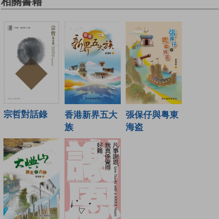
相關書籍
宗哲對話錄
香港新界五大
張保仔與粤東
族
海盗