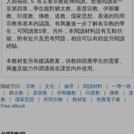
人類福祉, 5. 各主要宗教延伸閱讀。透過閱讀第一
至第四章，學生能對猶太教、基督宗教、伊斯蘭
教、印度教、佛教、道教、儒家思想、香港的民間
宗教有基本的認識。有興趣進一步了解各宗教的學
生，可閱讀第5章。另外，本閱讀材料設有互動功
能，附有短片及思考問題，相信可以有助提升閱讀
經驗。
本教材套另有建議教案，供教師因應學生的需要、
興趣及能力作調適後在課堂內外使用。
關鍵字詞：
宗教
|
文化
|
倫理
|
閱讀材料
|
一帶一路
|
猶太教
|
基督教
|
伊斯蘭教
|
印度教
|
佛教
|
道
教
|
儒家思想
|
民間宗教
|
教材套
|
免費電子書
|
Free eBook