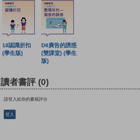
18認識折扣
D6廣告的誘惑
(學生版)
(雙課堂) (學生
版)
讀者書評
(0)
請登入給你的書籍評分
登入