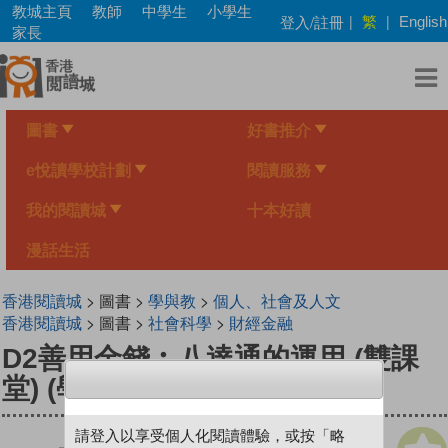
Skip
教城主頁
教師
中學生
小學生
繁
登入/註冊
|
|
English
to
家長
main
content
圖書
好書推介
e悅讀學校計劃
閱讀服務
我的閱讀城
十本好讀
漫話生活
香港閱讀城
> 圖書 >
學與教
>
個人、社會及人文
香港閱讀城
> 圖書 >
社會科學
>
財經金融
D2善用金錢︰八達通的運用 (雙課
堂) (學生版)
請登入以享受個人化閱讀體驗，或按「略