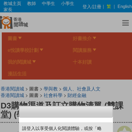
Skip
教城主頁
教師
中學生
小學生
繁
登入/註冊
|
|
English
to
家長
main
content
圖書
好書推介
e悅讀學校計劃
閱讀服務
我的閱讀城
十本好讀
漫話生活
香港閱讀城
> 圖書 >
學與教
>
個人、社會及人文
香港閱讀城
> 圖書 >
社會科學
>
財經金融
D3購物渠道及訂立購物清單 (雙課
堂) (學生版)
請登入以享受個人化閱讀體驗，或按「略