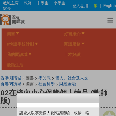
Skip
教城主頁
教師
中學生
小學生
繁
登入/註冊
|
|
English
to
家長
main
content
圖書
好書推介
e悅讀學校計劃
閱讀服務
我的閱讀城
十本好讀
漫話生活
香港閱讀城
> 圖書 >
學與教
>
個人、社會及人文
香港閱讀城
> 圖書 >
社會科學
>
財經金融
02在校內小心保管個人物品 (教師
版)
請登入以享受個人化閱讀體驗，或按「略