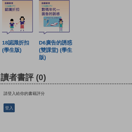
18認識折扣
D6廣告的誘惑
(學生版)
(雙課堂) (學生
版)
讀者書評
(0)
請登入給你的書籍評分
登入