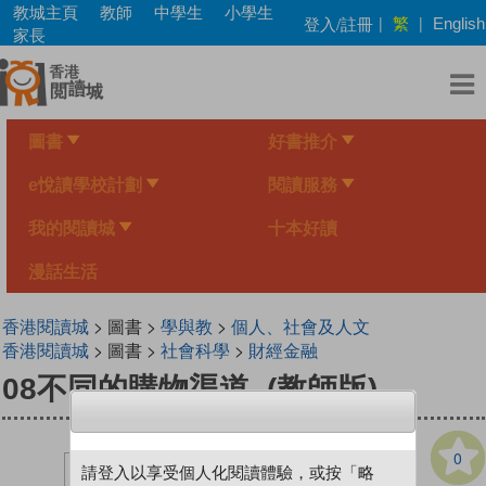
Skip
教城主頁
教師
中學生
小學生
繁
登入/註冊
|
|
English
to
家長
main
content
圖書
好書推介
e悅讀學校計劃
閱讀服務
我的閱讀城
十本好讀
漫話生活
香港閱讀城
> 圖書 >
學與教
>
個人、社會及人文
香港閱讀城
> 圖書 >
社會科學
>
財經金融
08不同的購物渠道 (教師版)
0
請登入以享受個人化閱讀體驗，或按「略