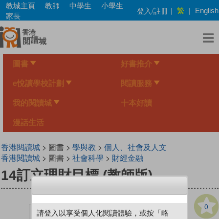
Skip
教城主頁
教師
中學生
小學生
繁
登入/註冊
|
|
English
to
家長
main
content
圖書
好書推介
e悅讀學校計劃
閱讀服務
我的閱讀城
十本好讀
漫話生活
香港閱讀城
> 圖書 >
學與教
>
個人、社會及人文
香港閱讀城
> 圖書 >
社會科學
>
財經金融
14訂立理財目標 (教師版)
0
請登入以享受個人化閱讀體驗，或按「略