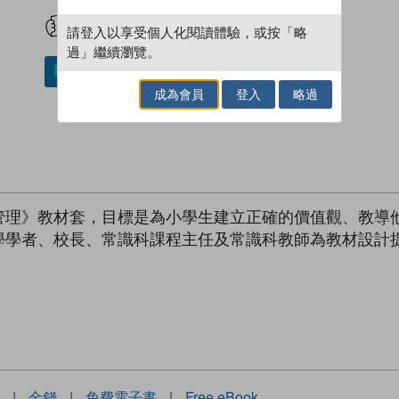
試閲
加入閱讀紀錄
請登入以享受個人化閱讀體驗，或按「略
過」繼續瀏覽。
加入／閱讀電子書
成為會員
登入
略過
管理》教材套，目標是為小學生建立正確的價值觀、教導
學學者、校長、常識科課程主任及常識科教師為教材設計
|
金錢
|
免費電子書
|
Free eBook