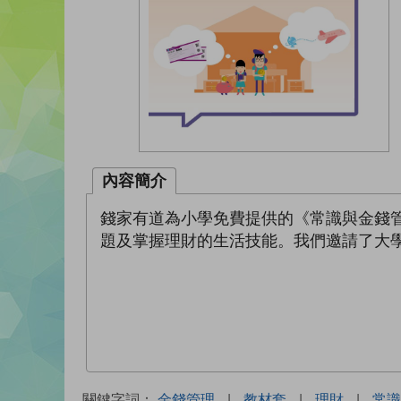
內容簡介
錢家有道為小學免費提供的《常識與金錢
題及掌握理財的生活技能。我們邀請了大
關鍵字詞：
金錢管理
|
教材套
|
理財
|
常識