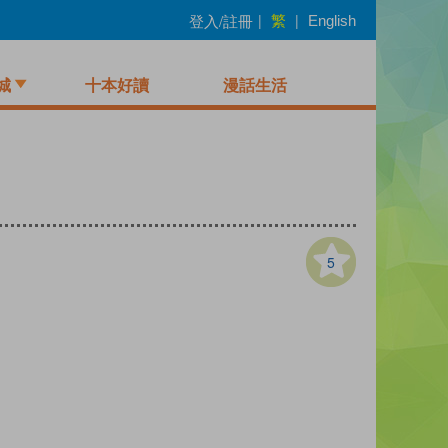
繁
登入/註冊
|
|
English
城
十本好讀
漫話生活
5