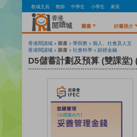
Skip
教城主頁
教師
中學生
小學生
家長
to
main
content
圖書
好書推介
香港閱讀城
> 圖書 >
學與教
>
個人、社會及人文
香港閱讀城
> 圖書 >
社會科學
>
財經金融
D5儲蓄計劃及預算 (雙課堂) 