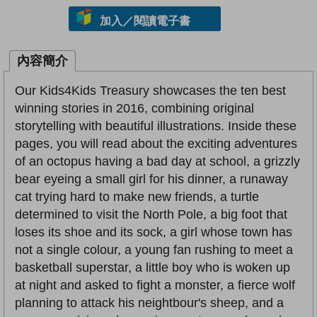
加入／閱讀電子書
內容簡介
Our Kids4Kids Treasury showcases the ten best
winning stories in 2016, combining original
storytelling with beautiful illustrations. Inside these
pages, you will read about the exciting adventures
of an octopus having a bad day at school, a grizzly
bear eyeing a small girl for his dinner, a runaway
cat trying hard to make new friends, a turtle
determined to visit the North Pole, a big foot that
loses its shoe and its sock, a girl whose town has
not a single colour, a young fan rushing to meet a
basketball superstar, a little boy who is woken up
at night and asked to fight a monster, a fierce wolf
planning to attack his neightbour's sheep, and a