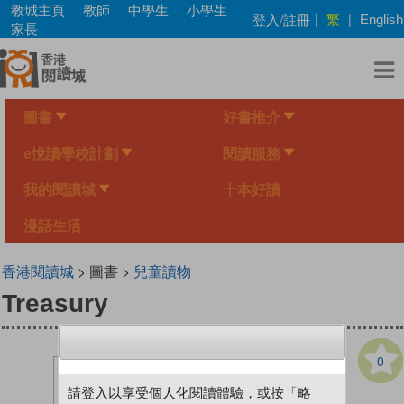
Skip
教城主頁
教師
中學生
小學生
繁
登入/註冊
|
|
English
to
家長
main
content
圖書
好書推介
e悅讀學校計劃
閱讀服務
我的閱讀城
十本好讀
漫話生活
香港閱讀城
> 圖書 >
兒童讀物
Treasury
0
請登入以享受個人化閱讀體驗，或按「略