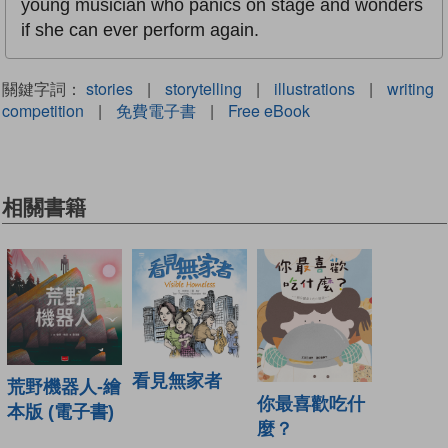
young musician who panics on stage and wonders
if she can ever perform again.
關鍵字詞：
stories
|
storytelling
|
illustrations
|
writing
competition
|
免費電子書
|
Free eBook
相關書籍
看見無家者
荒野機器人-繪
你最喜歡吃什
本版 (電子書)
麼？