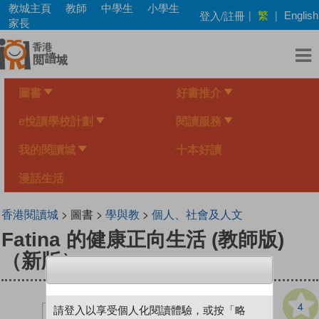
Skip
教城主頁
教師
中學生
小學生
繁
登入/註冊
|
|
English
to
家長
main
content
圖書
好書推介
e悅讀學校計劃
閱讀服務
我的閱讀城
十本好讀
漫話生活
香港閱讀城
> 圖書 >
學與教
>
個人、社會及人文
Fatina 的健康正向生活 (教師版)
（新版）
4
請登入以享受個人化閱讀體驗，或按「略