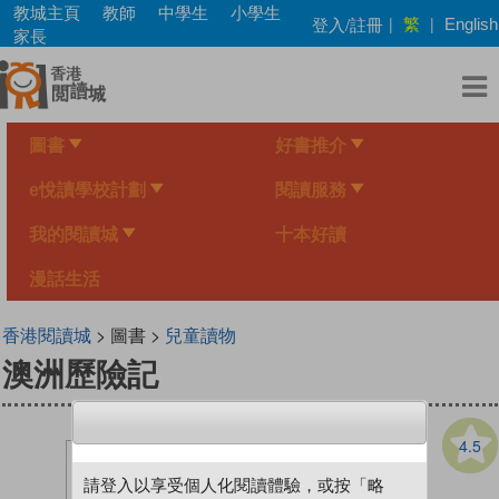
Skip
教城主頁
教師
中學生
小學生
繁
登入/註冊
|
|
English
to
家長
main
content
圖書
好書推介
e悅讀學校計劃
閱讀服務
我的閱讀城
十本好讀
漫話生活
香港閱讀城
> 圖書 >
兒童讀物
澳洲歷險記
4.5
請登入以享受個人化閱讀體驗，或按「略