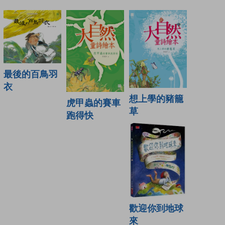
最後的百鳥羽
衣
想上學的豬籠
虎甲蟲的賽車
草
跑得快
歡迎你到地球
來