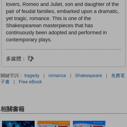
lovers, Romeo and Juliet, son and daughter of the
pair of feudal families, embarked upon a dramatic,
yet tragic, romance. This is one of the
Shakespearean masterpieces that has
continuously been adopted and performed in
contemporary plays.
多媒體：
文字同步朗讀
關鍵字詞：
tragedy
|
romance
|
Shakespeare
|
免費電
子書
|
Free eBook
相關書籍