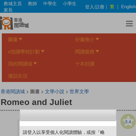
Skip
教城主頁
教師
中學生
小學生
繁
登入/註冊
|
|
English
to
家長
main
content
圖書
好書推介
e悅讀學校計劃
閱讀服務
我的閱讀城
十本好讀
漫話生活
香港閱讀城
> 圖書 >
文學小說
>
世界文學
Romeo and Juliet
3.4
請登入以享受個人化閱讀體驗，或按「略