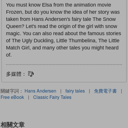
You must know Elsa from the animation movie
Frozen, but do you know the idea of her story was
taken from Hans Andersen's fairy tale The Snow
Queen? Let's read the origin of the girl with snow
magic. You can also read about the famous stories
of The Ugly Duckling, Little Thumbelina, The Little
Match Girl, and many other tales you might heard
of.
多媒體：
文字同步朗讀
關鍵字詞：
Hans Andersen
|
fairy tales
|
免費電子書
|
Free eBook
|
Classic Fairy Tales
相關文章