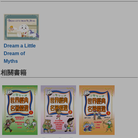
Dream a Little
Dream of
Myths
相關書籍