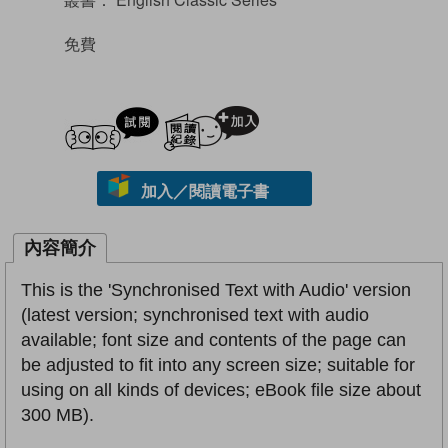
免費
試閲
加入閱讀紀錄
加入／閱讀電子書
內容簡介
This is the 'Synchronised Text with Audio' version
(latest version; synchronised text with audio
available; font size and contents of the page can
be adjusted to fit into any screen size; suitable for
using on all kinds of devices; eBook file size about
300 MB).