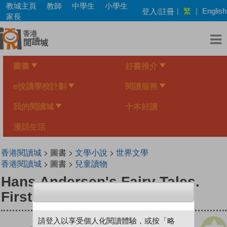
Skip
教城主頁
教師
中學生
小學生
繁
登入/註冊
|
|
English
to
家長
main
content
圖書
好書推介
e悅讀學校計劃
閱讀服務
我的閱讀城
十本好讀
漫話生活
香港閱讀城
> 圖書 >
文學小說
>
世界文學
香港閱讀城
> 圖書 >
兒童讀物
Hans Andersen's Fairy Tales.
First Series
請登入以享受個人化閱讀體驗，或按「略