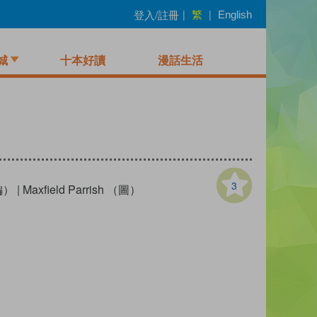
繁
登入/註冊
|
|
English
城
十本好讀
漫話生活
3
（編）
|
Maxfield Parrish （圖）