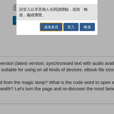
試閲
加入閱讀紀錄
請登入以享受個人化閱讀體驗，或按「略
過」繼續瀏覽。
加入／閱讀電子書
成為會員
登入
略過
version (latest version; synchronised text with audio avai
; suitable for using on all kinds of devices; eBook file si
 from the magic lamp? What is the code word to open a
 wealth? Let's turn the page and re-discover the most fa