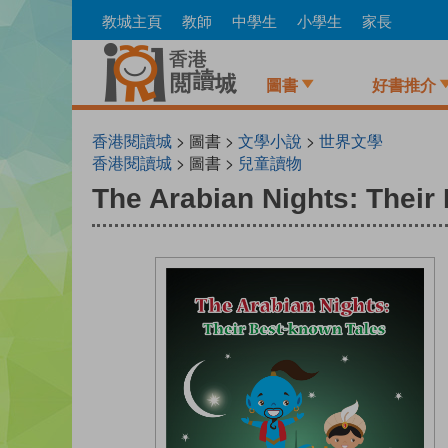
Skip
教城主頁
教師
中學生
小學生
家長
to
main
content
圖書
好書推介
香港閱讀城
> 圖書 >
文學小說
>
世界文學
香港閱讀城
> 圖書 >
兒童讀物
The Arabian Nights: Their