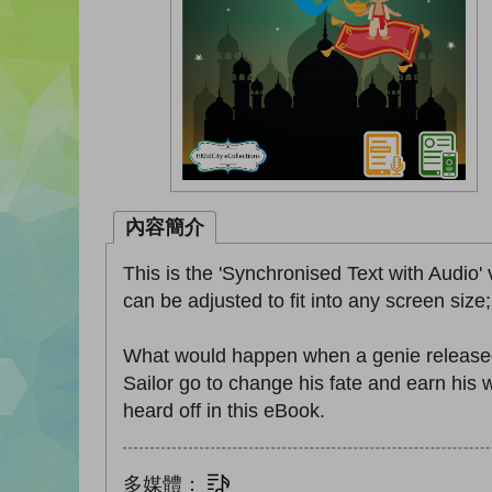
內容簡介
This is the 'Synchronised Text with Audio' 
can be adjusted to fit into any screen size
What would happen when a genie released
Sailor go to change his fate and earn his
heard off in this eBook.
多媒體：
文字同步朗讀