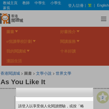
Skip
教城主頁
教師
中學生
小學生
繁
登入/註冊
|
|
English
to
家長
main
content
圖書
好書推介
e悅讀學校計劃
閱讀服務
我的閱讀城
十本好讀
漫話生活
香港閱讀城
> 圖書 >
文學小說
>
世界文學
As You Like It
2
請登入以享受個人化閱讀體驗，或按「略