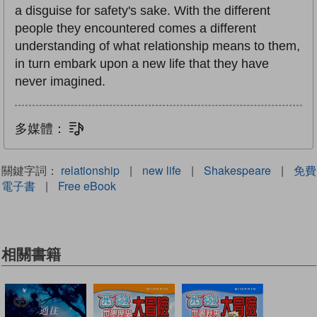
a disguise for safety's sake. With the different
people they encountered comes a different
understanding of what relationship means to them,
in turn embark upon a new life that they have
never imagined.
多媒體：
文字同步朗讀
關鍵字詞：
relationship
|
new life
|
Shakespeare
|
免費
電子書
|
Free eBook
相關書籍