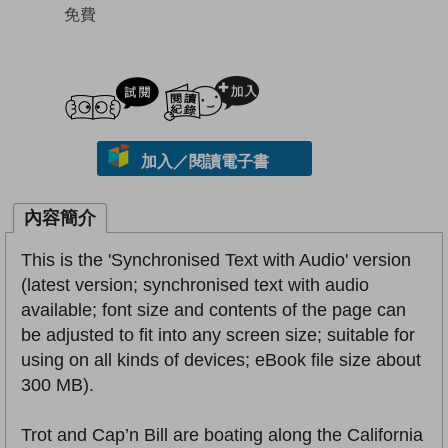
免費
試閲
加入閱讀紀錄
加入／閱讀電子書
內容簡介
This is the 'Synchronised Text with Audio' version
(latest version; synchronised text with audio
available; font size and contents of the page can
be adjusted to fit into any screen size; suitable for
using on all kinds of devices; eBook file size about
300 MB).
Trot and Cap’n Bill are boating along the California