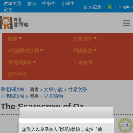
Skip
教城主頁
教師
中學生
小學生
繁
登入/註冊
|
|
English
to
家長
main
content
圖書
好書推介
e悅讀學校計劃
閱讀服務
我的閱讀城
十本好讀
漫話生活
香港閱讀城
> 圖書 >
文學小說
>
世界文學
香港閱讀城
> 圖書 >
兒童讀物
The Scarecrow of Oz
2.2
請登入以享受個人化閱讀體驗，或按「略