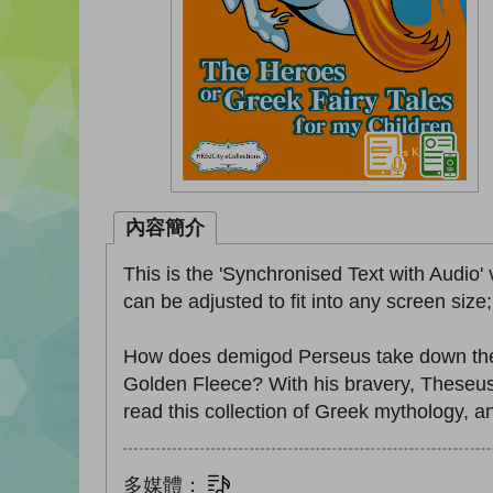
內容簡介
This is the 'Synchronised Text with Audio' 
can be adjusted to fit into any screen size
How does demigod Perseus take down the 
Golden Fleece? With his bravery, Theseus
read this collection of Greek mythology, an
多媒體：
文字同步朗讀