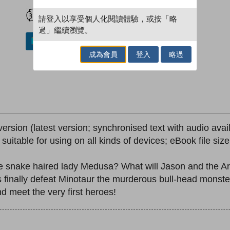
試閲
加入閱讀紀錄
請登入以享受個人化閱讀體驗，或按「略
過」繼續瀏覽。
加入／閱讀電子書
成為會員
登入
略過
version (latest version; synchronised text with audio avai
; suitable for using on all kinds of devices; eBook file si
snake haired lady Medusa? What will Jason and the Arg
 finally defeat Minotaur the murderous bull-head monste
d meet the very first heroes!