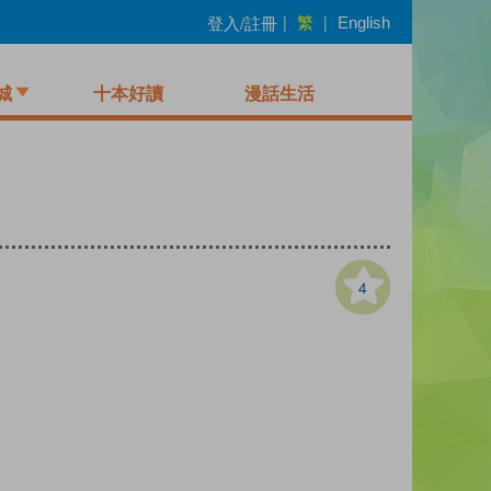
繁
登入/註冊
|
|
English
城
十本好讀
漫話生活
4