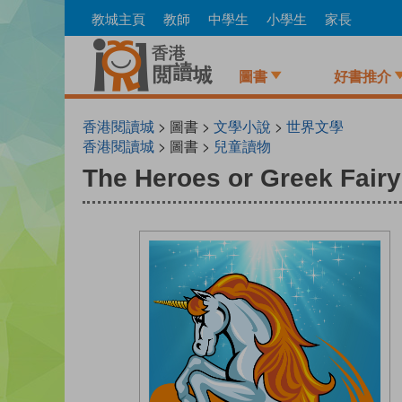
Skip
教城主頁
教師
中學生
小學生
家長
to
main
content
圖書
好書推介
香港閱讀城
> 圖書 >
文學小說
>
世界文學
香港閱讀城
> 圖書 >
兒童讀物
The Heroes or Greek Fairy