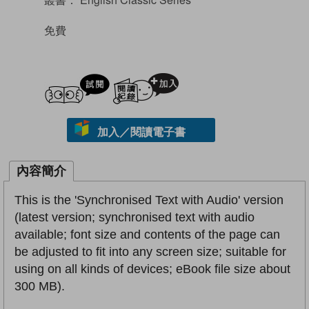
免費
試閲
加入閱讀紀錄
加入／閱讀電子書
內容簡介
This is the 'Synchronised Text with Audio' version
(latest version; synchronised text with audio
available; font size and contents of the page can
be adjusted to fit into any screen size; suitable for
using on all kinds of devices; eBook file size about
300 MB).