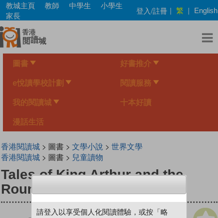
Skip
教城主頁
教師
中學生
小學生
繁
登入/註冊
|
|
English
to
家長
main
content
圖書
好書推介
e悅讀學校計劃
閱讀服務
我的閱讀城
十本好讀
漫話生活
香港閱讀城
> 圖書 >
文學小說
>
世界文學
香港閱讀城
> 圖書 >
兒童讀物
Tales of King Arthur and the
Round Table
請登入以享受個人化閱讀體驗，或按「略