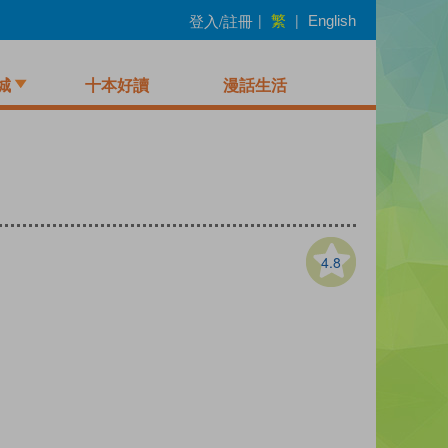
繁
登入/註冊
|
|
English
城
十本好讀
漫話生活
4.8