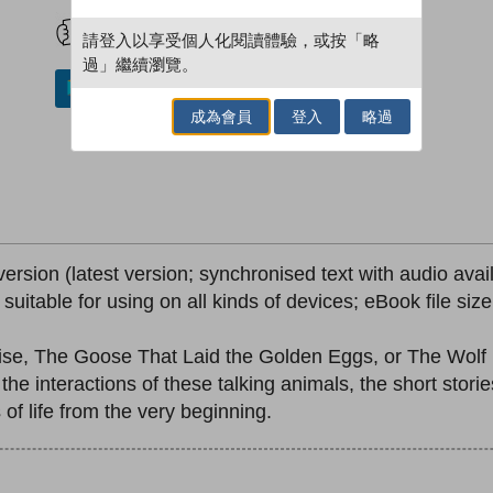
試閲
加入閱讀紀錄
請登入以享受個人化閱讀體驗，或按「略
過」繼續瀏覽。
加入／閱讀電子書
成為會員
登入
略過
version (latest version; synchronised text with audio avai
; suitable for using on all kinds of devices; eBook file si
e, The Goose That Laid the Golden Eggs, or The Wolf i
he interactions of these talking animals, the short stor
 of life from the very beginning.