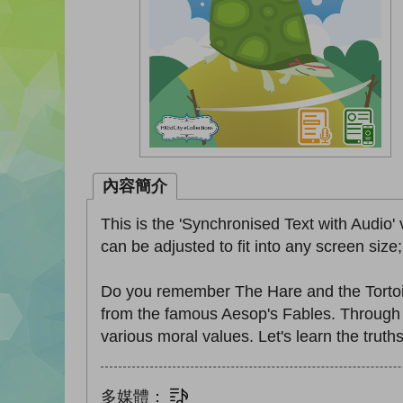
內容簡介
This is the 'Synchronised Text with Audio' 
can be adjusted to fit into any screen size
Do you remember The Hare and the Tortois
from the famous Aesop's Fables. Through t
various moral values. Let's learn the truths
多媒體：
文字同步朗讀