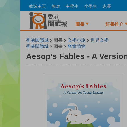
Skip
教城主頁
教師
中學生
小學生
家長
to
main
content
圖書
好書推介
香港閱讀城
> 圖書 >
文學小說
>
世界文學
香港閱讀城
> 圖書 >
兒童讀物
Aesop's Fables - A Versio