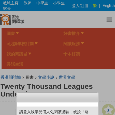
Skip
教城主頁
教師
中學生
小學生
繁
登入/註冊
|
|
English
to
家長
main
content
圖書
好書推介
e悅讀學校計劃
閱讀服務
我的閱讀城
十本好讀
漫話生活
香港閱讀城
> 圖書 >
文學小說
>
世界文學
Twenty Thousand Leagues
Under the Sea
3
請登入以享受個人化閱讀體驗，或按「略