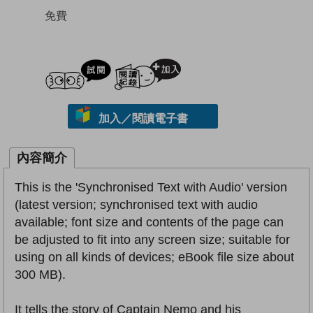
免費
試閲
加入閱讀紀錄
加入／閱讀電子書
內容簡介
This is the 'Synchronised Text with Audio' version
(latest version; synchronised text with audio
available; font size and contents of the page can
be adjusted to fit into any screen size; suitable for
using on all kinds of devices; eBook file size about
300 MB).
It tells the story of Captain Nemo and his