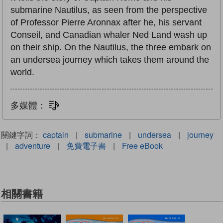
submarine Nautilus, as seen from the perspective
of Professor Pierre Aronnax after he, his servant
Conseil, and Canadian whaler Ned Land wash up
on their ship. On the Nautilus, the three embark on
an undersea journey which takes them around the
world.
多媒體：
文字同步朗讀
關鍵字詞：
captain
|
submarine
|
undersea
|
journey
|
adventure
|
免費電子書
|
Free eBook
相關書籍