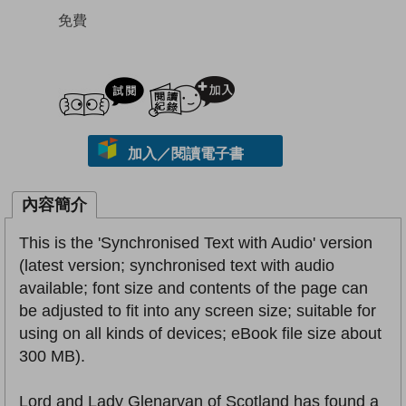
免費
試閲
加入閱讀紀錄
加入／閱讀電子書
內容簡介
This is the 'Synchronised Text with Audio' version
(latest version; synchronised text with audio
available; font size and contents of the page can
be adjusted to fit into any screen size; suitable for
using on all kinds of devices; eBook file size about
300 MB).
Lord and Lady Glenarvan of Scotland has found a