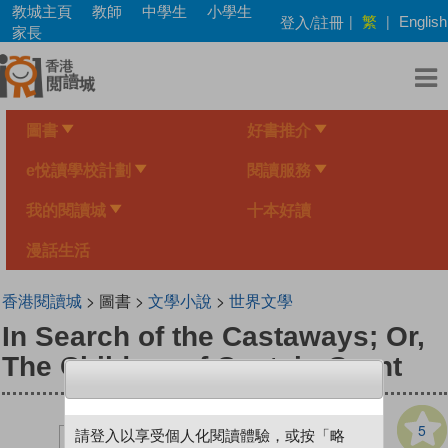
Skip
教城主頁
教師
中學生
小學生
繁
登入/註冊
|
|
English
to
家長
main
content
圖書
好書推介
e悅讀學校計劃
閱讀服務
我的閱讀城
十本好讀
漫話生活
香港閱讀城
> 圖書 >
文學小說
>
世界文學
In Search of the Castaways; Or,
The Children of Captain Grant
5
請登入以享受個人化閱讀體驗，或按「略