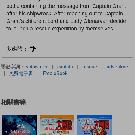
bottle containing the message from Captain Grant
after his shipwreck. After reaching out to Captain
Grant’s children, Lord and Lady Glenarvan decide
to launch a rescue expedition by themselves.
多媒體：
文字同步朗讀
關鍵字詞：
shipwreck
|
captain
|
rescue
|
adventure
|
免費電子書
|
Free eBook
相關書籍