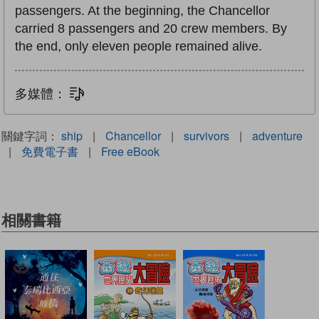
passengers. At the beginning, the Chancellor
carried 8 passengers and 20 crew members. By
the end, only eleven people remained alive.
多媒體：
文字同步朗讀
關鍵字詞：
ship
|
Chancellor
|
survivors
|
adventure
|
免費電子書
|
Free eBook
相關書籍