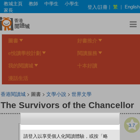
Skip
教城主頁
教師
中學生
小學生
繁
登入/註冊
|
|
English
to
家長
main
content
圖書
好書推介
e悅讀學校計劃
閱讀服務
我的閱讀城
十本好讀
漫話生活
香港閱讀城
> 圖書 >
文學小說
>
世界文學
The Survivors of the Chancellor
3.7
請登入以享受個人化閱讀體驗，或按「略