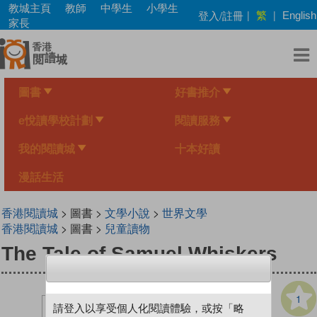
Skip
教城主頁
教師
中學生
小學生
繁
登入/註冊
|
|
English
to
家長
main
content
圖書
好書推介
e悅讀學校計劃
閱讀服務
我的閱讀城
十本好讀
漫話生活
香港閱讀城
> 圖書 >
文學小說
>
世界文學
香港閱讀城
> 圖書 >
兒童讀物
The Tale of Samuel Whiskers
1
請登入以享受個人化閱讀體驗，或按「略