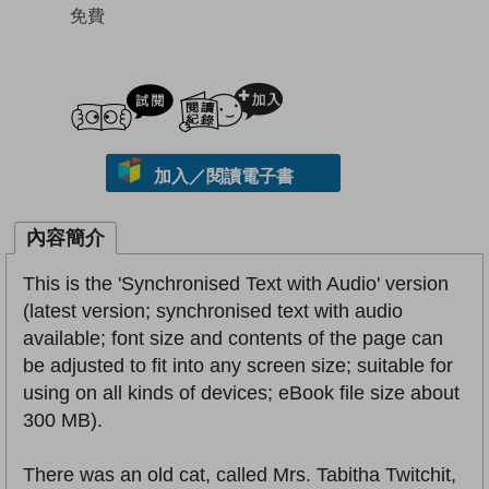
免費
試閲
加入閱讀紀錄
加入／閱讀電子書
內容簡介
This is the 'Synchronised Text with Audio' version
(latest version; synchronised text with audio
available; font size and contents of the page can
be adjusted to fit into any screen size; suitable for
using on all kinds of devices; eBook file size about
300 MB).
There was an old cat, called Mrs. Tabitha Twitchit,