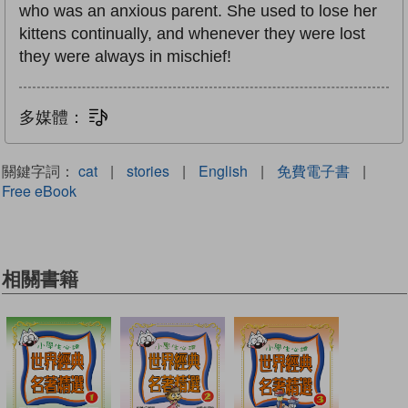
who was an anxious parent. She used to lose her
kittens continually, and whenever they were lost
they were always in mischief!
多媒體：
文字同步朗讀
關鍵字詞：
cat
|
stories
|
English
|
免費電子書
|
Free eBook
相關書籍