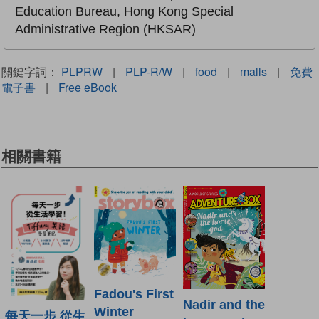
Education Bureau, Hong Kong Special
Administrative Region (HKSAR)
關鍵字詞：
PLPRW
|
PLP-R/W
|
food
|
malls
|
免費
電子書
|
Free eBook
相關書籍
Fadou's First
Nadir and the
Winter
每天一步 從生