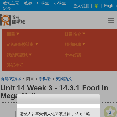
Skip
教城主頁
教師
中學生
小學生
繁
登入/註冊
|
|
English
to
家長
main
content
圖書
好書推介
e悅讀學校計劃
閱讀服務
我的閱讀城
十本好讀
漫話生活
香港閱讀城
> 圖書 >
學與教
>
英國語文
Unit 14 Week 3 - 14.3.1 Food in
Mega Mall
3
請登入以享受個人化閱讀體驗，或按「略