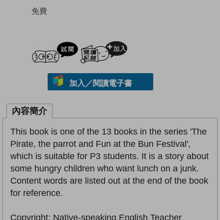
免費
試閲
加入閱讀紀錄
加入／閱讀電子書
內容簡介
This book is one of the 13 books in the series 'The
Pirate, the parrot and Fun at the Bun Festival',
which is suitable for P3 students. It is a story about
some hungry children who want lunch on a junk.
Content words are listed out at the end of the book
for reference.
Copyright: Native-speaking English Teacher