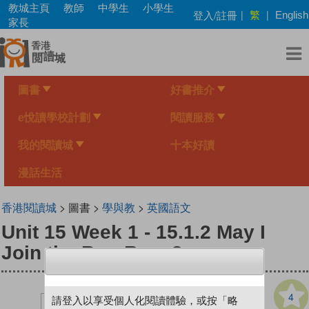
Skip
教城主頁
教師
中學生
小學生
繁
登入/註冊
|
|
English
to
家長
main
content
圖書
好書推介
e悅讀學校計劃
閱讀服務
我的閱讀城
十本好讀
漫話生活
香港閱讀城
> 圖書 >
學與教
>
英國語文
Unit 15 Week 1 - 15.1.2 May I
Join the Bun Race?
4
請登入以享受個人化閱讀體驗，或按「略