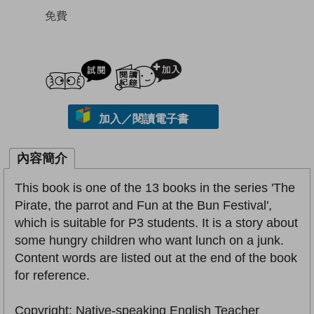
免費
試閲
加入閱讀紀錄
加入／閱讀電子書
內容簡介
This book is one of the 13 books in the series 'The
Pirate, the parrot and Fun at the Bun Festival',
which is suitable for P3 students. It is a story about
some hungry children who want lunch on a junk.
Content words are listed out at the end of the book
for reference.
Copyright: Native-speaking English Teacher