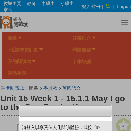
Skip
教城主頁
教師
中學生
小學生
繁
登入/註冊
|
|
English
to
家長
main
content
圖書
好書推介
e悅讀學校計劃
閱讀服務
我的閱讀城
十本好讀
漫話生活
香港閱讀城
> 圖書 >
學與教
>
英國語文
Unit 15 Week 1 - 15.1.1 May I go
to the Bun Festival?
4
請登入以享受個人化閱讀體驗，或按「略