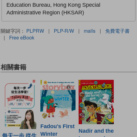
Education Bureau, Hong Kong Special
Administrative Region (HKSAR)
關鍵字詞：
PLPRW
|
PLP-R/W
|
malls
|
免費電子書
|
Free eBook
相關書籍
Fadou's First
Nadir and the
Winter
每天一步 從生