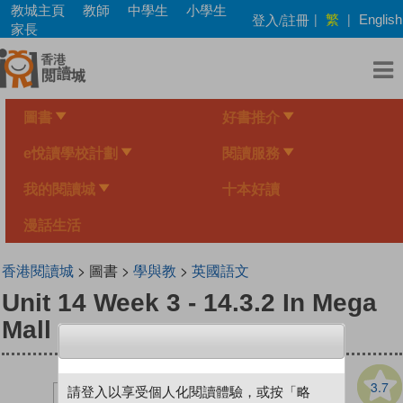
Skip
教城主頁
教師
中學生
小學生
繁
登入/註冊
|
|
English
to
家長
main
content
圖書
好書推介
e悅讀學校計劃
閱讀服務
我的閱讀城
十本好讀
漫話生活
香港閱讀城
> 圖書 >
學與教
>
英國語文
Unit 14 Week 3 - 14.3.2 In Mega
Mall
3.7
請登入以享受個人化閱讀體驗，或按「略