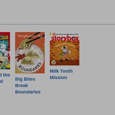
Milk Tooth
d the
Mission
Big Bites
od
Break
Boundaries