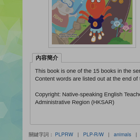
內容簡介
This book is one of the 15 books in the se
Content words are listed out at the end of 
Copyright: Native-speaking English Teach
Administrative Region (HKSAR)
關鍵字詞：
PLPRW
|
PLP-R/W
|
animals
|