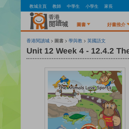
Skip
教城主頁
教師
中學生
小學生
家長
to
main
content
圖書
好書推介
香港閱讀城
> 圖書 >
學與教
>
英國語文
Unit 12 Week 4 - 12.4.2 T