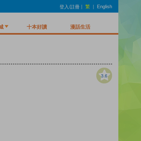
繁
登入/註冊
|
|
English
城
十本好讀
漫話生活
3.6