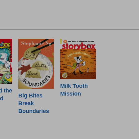
Milk Tooth
d the
Mission
Big Bites
od
Break
Boundaries