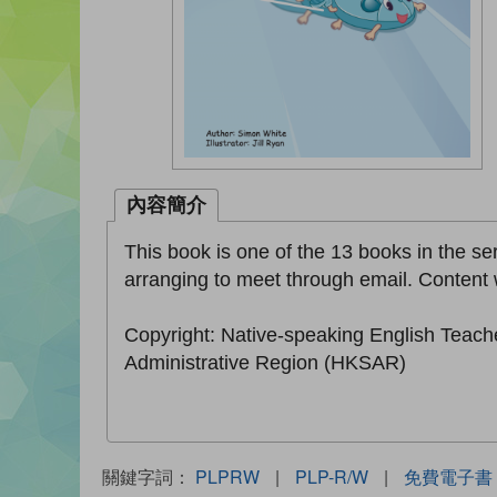
內容簡介
This book is one of the 13 books in the se
arranging to meet through email. Content w
Copyright: Native-speaking English Teach
Administrative Region (HKSAR)
關鍵字詞：
PLPRW
|
PLP-R/W
|
免費電子書