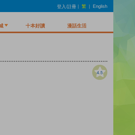
繁
登入/註冊
|
|
English
城
十本好讀
漫話生活
4.5