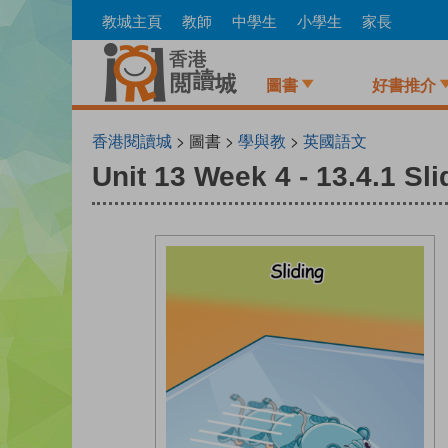
Skip
教城主頁
教師
中學生
小學生
家長
to
main
content
圖書
好書推介
香港閱讀城
> 圖書 >
學與教
>
英國語文
Unit 13 Week 4 - 13.4.1 Sli