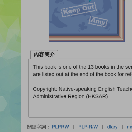
內容簡介
This book is one of the 13 books in the seri
are listed out at the end of the book for re
Copyright: Native-speaking English Teach
Administrative Region (HKSAR)
關鍵字詞：
PLPRW
|
PLP-R/W
|
diary
|
m