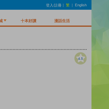
繁
登入/註冊
|
|
English
城
十本好讀
漫話生活
4.5