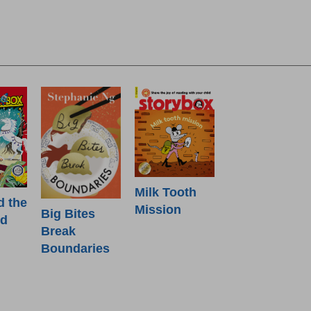
Milk Tooth
d the
Mission
Big Bites
od
Break
Boundaries