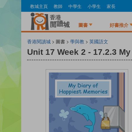
Skip
教城主頁
教師
中學生
小學生
家長
to
main
content
圖書
好書推介
香港閱讀城
> 圖書 >
學與教
>
英國語文
Unit 17 Week 2 - 17.2.3 M