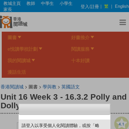
Skip
教城主頁
教師
中學生
小學生
繁
登入/註冊
|
|
English
to
家長
main
content
圖書
好書推介
e悅讀學校計劃
閱讀服務
我的閱讀城
十本好讀
漫話生活
香港閱讀城
> 圖書 >
學與教
>
英國語文
Unit 16 Week 3 - 16.3.2 Polly and
Dolly
4.1
請登入以享受個人化閱讀體驗，或按「略