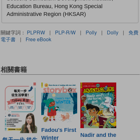
Education Bureau, Hong Kong Special
Administrative Region (HKSAR)
關鍵字詞：
PLPRW
|
PLP-R/W
|
Polly
|
Dolly
|
免費
電子書
|
Free eBook
相關書籍
Fadou's First
Nadir and the
Winter
每天一步 從生