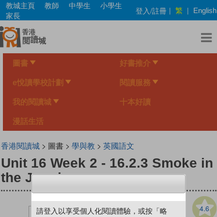
Skip
教城主頁
教師
中學生
小學生
繁
登入/註冊
|
|
English
to
家長
main
content
圖書
好書推介
e悅讀學校計劃
閱讀服務
我的閱讀城
十本好讀
漫話生活
香港閱讀城
> 圖書 >
學與教
>
英國語文
Unit 16 Week 2 - 16.2.3 Smoke in
the Jungle
4.6
請登入以享受個人化閱讀體驗，或按「略