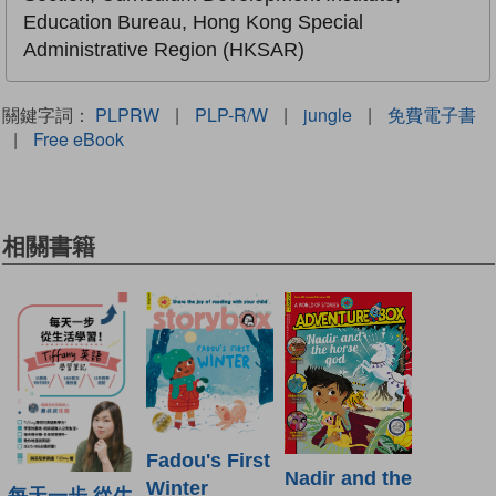
Education Bureau, Hong Kong Special
Administrative Region (HKSAR)
關鍵字詞：
PLPRW
|
PLP-R/W
|
jungle
|
免費電子書
|
Free eBook
相關書籍
Fadou's First
Nadir and the
Winter
每天一步 從生