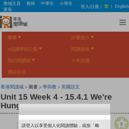
Skip
教城主頁
教師
中學生
小學生
繁
登入/註冊
|
|
English
to
家長
main
content
圖書
好書推介
e悅讀學校計劃
閱讀服務
我的閱讀城
十本好讀
漫話生活
香港閱讀城
> 圖書 >
學與教
>
英國語文
Unit 15 Week 4 - 15.4.1 We're
Hungry
5
請登入以享受個人化閱讀體驗，或按「略