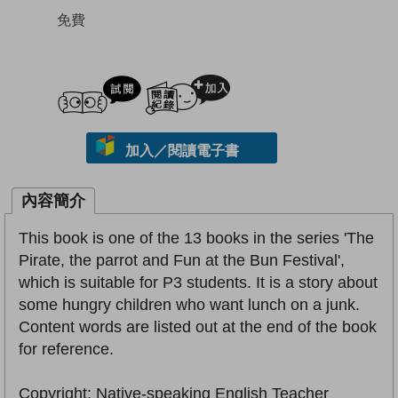
免費
試閲
加入閱讀紀錄
加入／閱讀電子書
內容簡介
This book is one of the 13 books in the series 'The
Pirate, the parrot and Fun at the Bun Festival',
which is suitable for P3 students. It is a story about
some hungry children who want lunch on a junk.
Content words are listed out at the end of the book
for reference.
Copyright: Native-speaking English Teacher