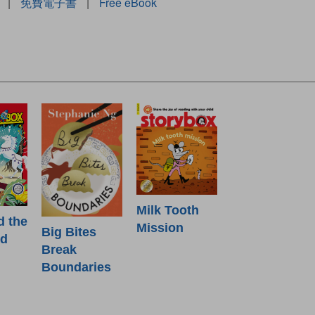
|
免費電子書
|
Free eBook
Milk Tooth
d the
Mission
Big Bites
od
Break
Boundaries