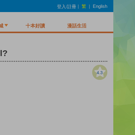
繁
登入/註冊
|
|
English
城
十本好讀
漫話生活
l?
4.3