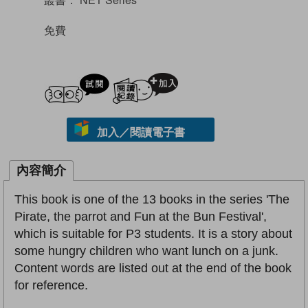
免費
試閲
加入閱讀紀錄
加入／閱讀電子書
內容簡介
This book is one of the 13 books in the series 'The
Pirate, the parrot and Fun at the Bun Festival',
which is suitable for P3 students. It is a story about
some hungry children who want lunch on a junk.
Content words are listed out at the end of the book
for reference.