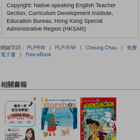
Copyright: Native-speaking English Teacher
Section, Curriculum Development Institute,
Education Bureau, Hong Kong Special
Administrative Region (HKSAR)
關鍵字詞：
PLPRW
|
PLP-R/W
|
Cheung Chau
|
免費
電子書
|
Free eBook
相關書籍