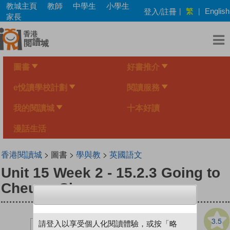
Skip
教城主頁
教師
中學生
小學生
繁
登入/註冊
|
|
English
to
家長
main
content
圖書
好書推介
e悅讀學校計劃
閱讀服務
我的閱讀城
十本好讀
漫話生活
香港閱讀城
> 圖書 >
學與教
>
英國語文
Unit 15 Week 2 - 15.2.3 Going to
Cheung Chau
3.5
請登入以享受個人化閱讀體驗，或按「略