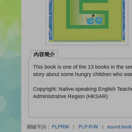
內容簡介
This book is one of the 13 books in the seri
story about some hungry children who want 
Copyright: Native-speaking English Teach
Administrative Region (HKSAR)
關鍵字詞：
PLPRW
|
PLP-R/W
|
sound book