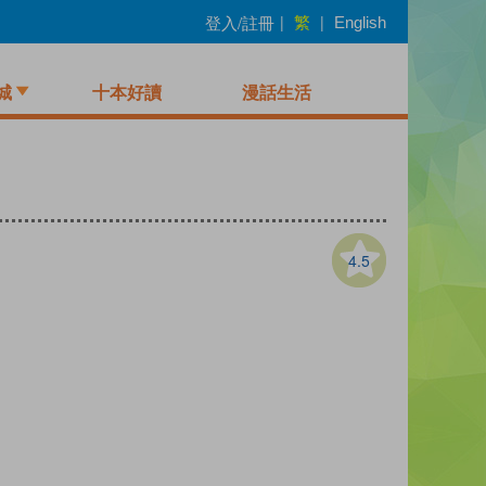
繁
登入/註冊
|
|
English
城
十本好讀
漫話生活
4.5