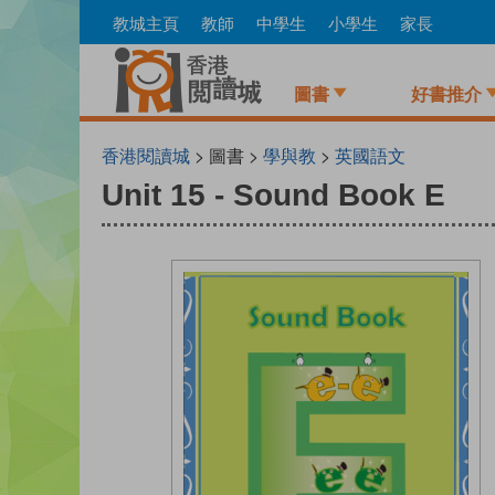
Skip
教城主頁
教師
中學生
小學生
家長
to
main
content
圖書
好書推介
香港閱讀城
> 圖書 >
學與教
>
英國語文
Unit 15 - Sound Book E