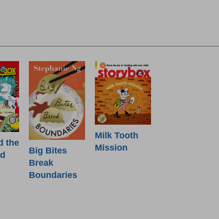
Milk Tooth
d the
Mission
Big Bites
od
Break
Boundaries