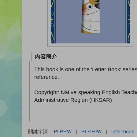
內容簡介
This book is one of the 'Letter Book' serie
reference.
Copyright: Native-speaking English Teach
Administrative Region (HKSAR)
關鍵字詞：
PLPRW
|
PLP-R/W
|
letter book