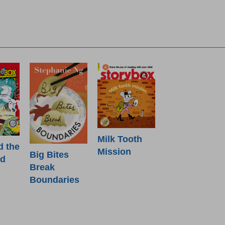
Milk Tooth
d the
Mission
Big Bites
od
Break
Boundaries