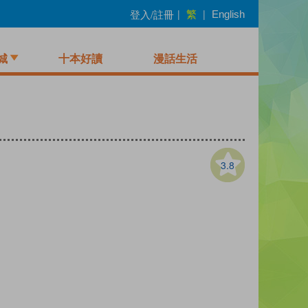
繁
登入/註冊
|
|
English
城
十本好讀
漫話生活
3.8