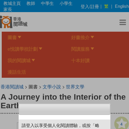
Skip
教城主頁
教師
中學生
小學生
繁
登入/註冊
|
|
English
to
家長
main
content
圖書
好書推介
e悅讀學校計劃
閱讀服務
我的閱讀城
十本好讀
漫話生活
香港閱讀城
> 圖書 >
文學小說
>
世界文學
A Journey into the Interior of the
Earth
4
請登入以享受個人化閱讀體驗，或按「略