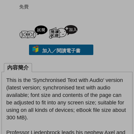
免費
試閲
加入閱讀紀錄
加入／閱讀電子書
內容簡介
This is the 'Synchronised Text with Audio' version
(latest version; synchronised text with audio
available; font size and contents of the page can
be adjusted to fit into any screen size; suitable for
using on all kinds of devices; eBook file size about
300 MB).
Professor Liedenbrock leads his nephew Axel and