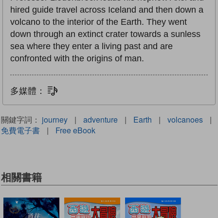
hired guide travel across Iceland and then down a
volcano to the interior of the Earth. They went
down through an extinct crater towards a sunless
sea where they enter a living past and are
confronted with the origins of man.
多媒體：
文字同步朗讀
關鍵字詞：
journey
|
adventure
|
Earth
|
volcanoes
|
免費電子書
|
Free eBook
相關書籍