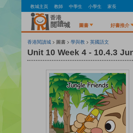
Skip
教城主頁
教師
中學生
小學生
家長
to
main
content
圖書
好書推介
香港閱讀城
> 圖書 >
學與教
>
英國語文
Unit 10 Week 4 - 10.4.3 Ju