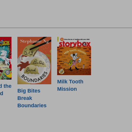
Milk Tooth
d the
Mission
Big Bites
od
Break
Boundaries