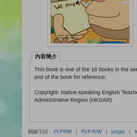
內容簡介
This book is one of the 16 books in the ser
end of the book for reference.
Copyright: Native-speaking English Teach
Administrative Region (HKSAR)
關鍵字詞：
PLPRW
|
PLP-R/W
|
jungle
|
f