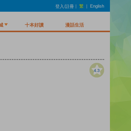
繁
登入/註冊
|
|
English
城
十本好讀
漫話生活
4.3